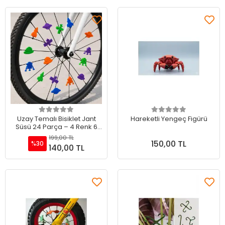
Sepete Ekle
Sepete Ekle
Uzay Temalı Bisiklet Jant
Hareketli Yengeç Figürü
Süsü 24 Parça – 4 Renk 6
Farklı Model
199,00 TL
150,00 TL
%30
140,00 TL