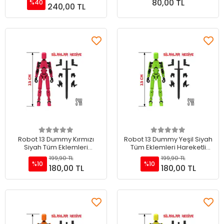
80,00 TL
Mor
%40
240,00 TL
Sepete Ekle
Sepete Ekle
Robot 13 Dummy Kırmızı
Robot 13 Dummy Yeşil Siyah
Siyah Tüm Eklemleri
Tüm Eklemleri Hareketli
Hareketli Aksiyon Figürü
Aksiyon Figürü Oyuncak
199,90 TL
199,90 TL
Oyuncak
%10
%10
180,00 TL
180,00 TL