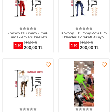
Sepete Ekle
Sepete Ekle
Kovboy 13 Dummy Kırmızı
Kovboy 13 Dummy Mavi Tüm
Tüm Eklemleri Hareketli
Eklemleri Hareketli Aksiyon
Aksiyon Figürü Oyuncak
Figürü Oyuncak
250,00 TL
250,00 TL
%20
%20
200,00 TL
200,00 TL