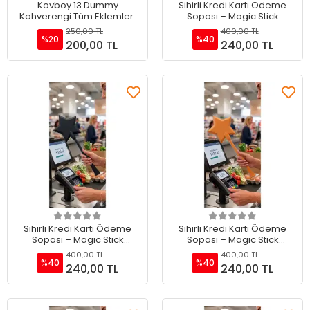
Sepete Ekle
Sepete Ekle
Kovboy 13 Dummy
Sihirli Kredi Kartı Ödeme
Kahverengi Tüm Eklemleri
Sopası – Magic Stick
Hareketli Aksiyon Figürü
Temassız Ödeme Sopası
250,00 TL
400,00 TL
Oyuncak
Yeşil
%20
%40
200,00 TL
240,00 TL
Sepete Ekle
Sepete Ekle
Sihirli Kredi Kartı Ödeme
Sihirli Kredi Kartı Ödeme
Sopası – Magic Stick
Sopası – Magic Stick
Temassız Ödeme Sopası
Temassız Ödeme Sopası
400,00 TL
400,00 TL
Siyah
Turuncu
%40
%40
240,00 TL
240,00 TL