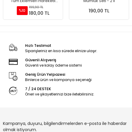
Tüm Eklemleri Hareketli
Mumluk Seti - 2'li
Aksiyon Figürü Oyuncak
199,90 TL
190,00 TL
%10
180,00 TL
Hızlı Teslimat
Siparişleriniz en kısa sürede elinize ulaşır.
Güvenli Alışveriş
Güvenli ve kolay ödeme sistemi
Geniş Ürün Yelpazesi
Binlerce ürün ve kampanya seçeneği
7 / 24 DESTEK
Öneri ve şikayetlerinizi bize iletebilirsiniz.
Kampanya, duyuru, bilgilendirmelerden e-posta ile haberdar
olmak istiyorum.