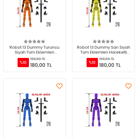
Sepete Ekle
Sepete Ekle
Robot 13 Dummy Turuncu
Robot 13 Dummy Sarı Siyah
Siyah Tüm Eklemleri
Tüm Eklemleri Hareketli
Hareketli Aksiyon Figürü
Aksiyon Figürü Oyuncak
199,90 TL
199,90 TL
Oyuncak
%10
%10
180,00 TL
180,00 TL