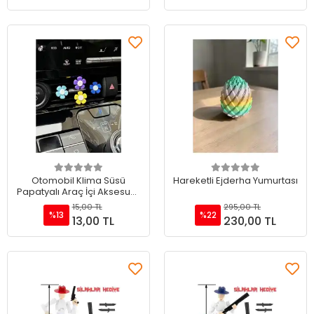
Sepete Ekle
Sepete Ekle
Otomobil Klima Süsü
Hareketli Ejderha Yumurtası
Papatyalı Araç İçi Aksesuar
(1 Adet)
15,00 TL
295,00 TL
%13
%22
13,00 TL
230,00 TL