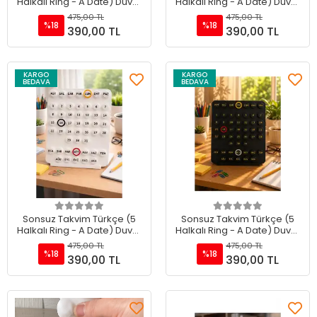
Halkalı Ring - A Date) Duvar
Halkalı Ring - A Date) Duvar
& Masaüstü Sarı
& Masaüstü Kırmızı
475,00 TL
475,00 TL
%18
%18
390,00 TL
390,00 TL
KARGO
KARGO
BEDAVA
BEDAVA
Sepete Ekle
Sepete Ekle
Sonsuz Takvim Türkçe (5
Sonsuz Takvim Türkçe (5
Halkalı Ring - A Date) Duvar
Halkalı Ring - A Date) Duvar
& Masaüstü Beyaz
& Masaüstü Siyah
475,00 TL
475,00 TL
%18
%18
390,00 TL
390,00 TL