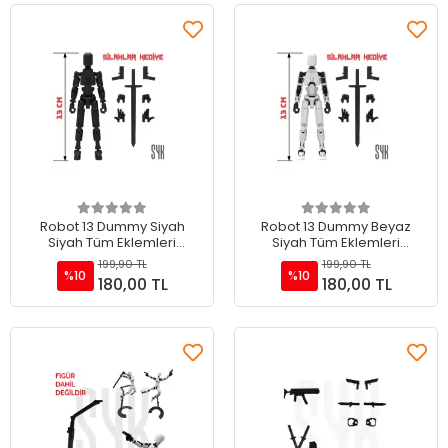
Sepete Ekle
Sepete Ekle
Robot 13 Dummy Siyah
Robot 13 Dummy Beyaz
Siyah Tüm Eklemleri
Siyah Tüm Eklemleri
Hareketli Aksiyon Figürü
Hareketli Aksiyon Figürü
199,90 TL
199,90 TL
Oyuncak
Oyuncak
%10
%10
180,00 TL
180,00 TL