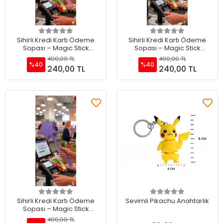
Sepete Ekle
Sepete Ekle
Sihirli Kredi Kartı Ödeme
Sihirli Kredi Kartı Ödeme
Sopası – Magic Stick
Sopası – Magic Stick
Temassız Ödeme Sopası
Temassız Ödeme Sopası
400,00 TL
400,00 TL
Pembe
Beyaz
%40
%40
240,00 TL
240,00 TL
Sepete Ekle
Sepete Ekle
Sihirli Kredi Kartı Ödeme
Sevimli Pikachu Anahtarlık
Sopası – Magic Stick
Temassız Ödeme Sopası
400,00 TL