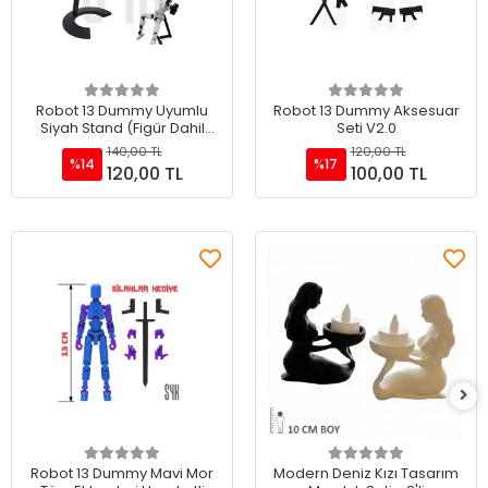
Sepete Ekle
Sepete Ekle
Robot 13 Dummy Uyumlu
Robot 13 Dummy Aksesuar
Siyah Stand (Figür Dahil
Seti V2.0
Değildir)
140,00 TL
120,00 TL
%14
%17
120,00 TL
100,00 TL
Sepete Ekle
Sepete Ekle
Robot 13 Dummy Mavi Mor
Modern Deniz Kızı Tasarım