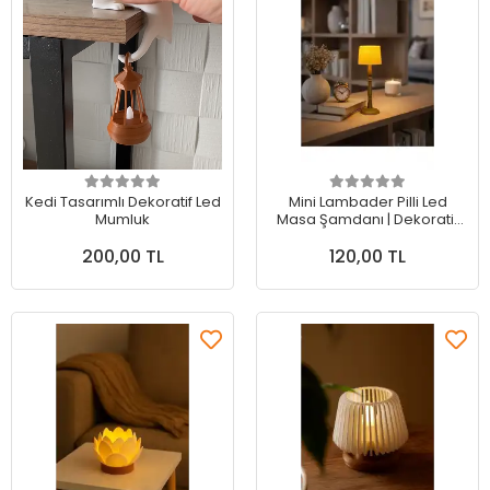
Sepete Ekle
Sepete Ekle
Kedi Tasarımlı Dekoratif Led
Mini Lambader Pilli Led
Mumluk
Masa Şamdanı | Dekoratif
Ambiyans Gece Lambası
200,00 TL
120,00 TL
(18 CM)