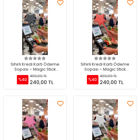
Sepete Ekle
Sepete Ekle
Sihirli Kredi Kartı Ödeme
Sihirli Kredi Kartı Ödeme
Sopası – Magic Stick
Sopası – Magic Stick
Temassız Ödeme Sopası
Temassız Ödeme Sopası
400,00 TL
400,00 TL
Gri
Kırmızı
%40
%40
240,00 TL
240,00 TL