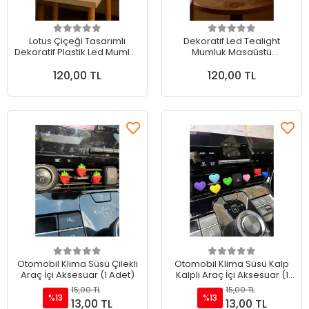
Sepete Ekle
Sepete Ekle
Lotus Çiçeği Tasarımlı
Dekoratif Led Tealight
Dekoratif Plastik Led Mumluk
Mumluk Masaüstü
Tealight - Sıcak ve Zarif Işık
Aydınlatma 1 adet 7x7,5 cm
120,00 TL
120,00 TL
Sepete Ekle
Sepete Ekle
Otomobil Klima Süsü Çilekli
Otomobil Klima Süsü Kalp
Araç İçi Aksesuar (1 Adet)
Kalpli Araç İçi Aksesuar (1
Adet)
15,00 TL
15,00 TL
%13
%13
13,00 TL
13,00 TL