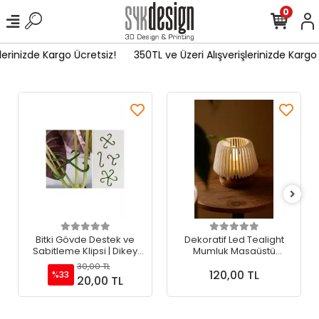
0
inizde Kargo Ücretsiz!
350TL ve Üzeri Alışverişlerinizde Kargo Ücr
Sepete Ekle
Sepete Ekle
Bitki Gövde Destek ve
Dekoratif Led Tealight
Sabitleme Klipsi | Dikey
Mumluk Masaüstü
Büyüme İçin Pratik & BİTKİ
Aydınlatma 1 adet 7x7,5
30,00 TL
120,00 TL
TUTUCU(4lüSet)
cm
%33
20,00 TL