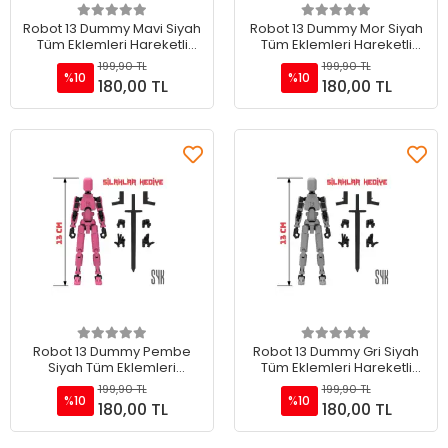
Sepete Ekle
Sepete Ekle
Robot 13 Dummy Mavi Siyah
Robot 13 Dummy Mor Siyah
Tüm Eklemleri Hareketli
Tüm Eklemleri Hareketli
Aksiyon Figürü Oyuncak
Aksiyon Figürü Oyuncak
199,90 TL
199,90 TL
%10
%10
180,00 TL
180,00 TL
Sepete Ekle
Sepete Ekle
Robot 13 Dummy Pembe
Robot 13 Dummy Gri Siyah
Siyah Tüm Eklemleri
Tüm Eklemleri Hareketli
Hareketli Aksiyon Figürü
Aksiyon Figürü Oyuncak
199,90 TL
199,90 TL
Oyuncak
%10
%10
180,00 TL
180,00 TL