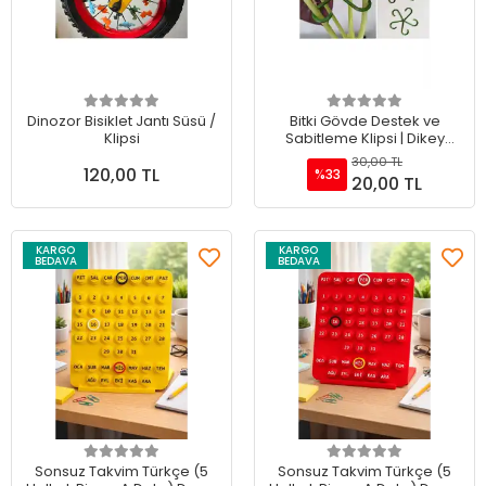
Sepete Ekle
Sepete Ekle
Dinozor Bisiklet Jantı Süsü /
Bitki Gövde Destek ve
Klipsi
Sabitleme Klipsi | Dikey
Büyüme İçin Pratik & BİTKİ
30,00 TL
120,00 TL
TUTUCU(4lüSet)
%33
20,00 TL
KARGO
KARGO
BEDAVA
BEDAVA
Sepete Ekle
Sepete Ekle
Sonsuz Takvim Türkçe (5
Sonsuz Takvim Türkçe (5