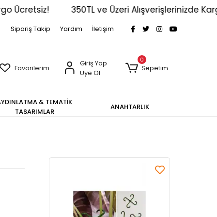
cretsiz!
350TL ve Üzeri Alışverişlerinizde Kargo Üc
Sipariş Takip
Yardım
İletişim
0
Giriş Yap
Favorilerim
Sepetim
Üye Ol
AYDINLATMA & TEMATİK
ANAHTARLIK
TASARIMLAR