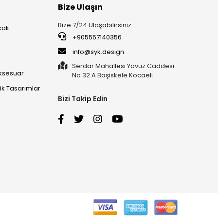
Bize Ulaşın
Bize 7/24 Ulaşabilirsiniz.
cak
+905557140356
info@syk.design
Serdar Mahallesi Yavuz Caddesi
ksesuar
No 32 A Başiskele Kocaeli
k Tasarımlar
Bizi Takip Edin