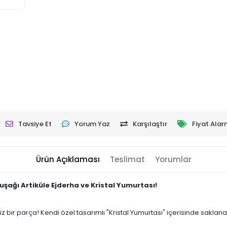
Tavsiye Et
Yorum Yaz
Karşılaştır
Fiyat Alar
Ürün Açıklaması
Teslimat
Yorumlar
uşağı Artiküle Ejderha ve Kristal Yumurtası!
z bir parça! Kendi özel tasarımlı "Kristal Yumurtası" içerisinde sakl