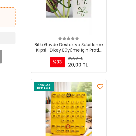
Sepete Ekle
Bitki Gövde Destek ve Sabitleme
Klipsi | Dikey Büyüme İçin Pratik
& BİTKİ TUTUCU(4lüSet)
30,00 TL
%33
20,00 TL
KARGO
BEDAVA