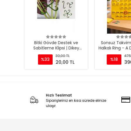
Sepete Ekle
Sepete
Bitki Gövde Destek ve
Sonsuz Takvim
Sabitleme Klipsi | Dikey
Halkalı Ring - A
Büyüme İçin Pratik & BİTKİ
& Masaüst
30,00 TL
475
TUTUCU(4lüSet)
%33
%18
20,00 TL
39
Hızlı Teslimat
Siparişleriniz en kısa sürede elinize
ulaşır.