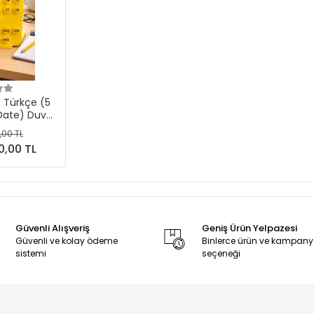
 Ekle
 Türkçe (5
 Date) Duvar
ü Sarı
,00 TL
0,00 TL
Güvenli Alışveriş
Geniş Ürün Yelpazesi
Güvenli ve kolay ödeme
Binlerce ürün ve kampan
sistemi
seçeneği