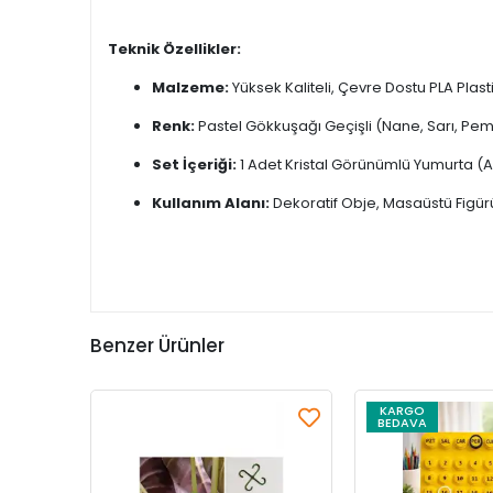
Teknik Özellikler:
Malzeme:
Yüksek Kaliteli, Çevre Dostu PLA Plasti
Renk:
Pastel Gökkuşağı Geçişli (Nane, Sarı, Pe
Set İçeriği:
1 Adet Kristal Görünümlü Yumurta (Aç
Kullanım Alanı:
Dekoratif Obje, Masaüstü Figürü
Benzer Ürünler
KARGO
BEDAVA