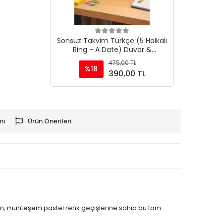
Sepete Ekle
Sonsuz Takvim Türkçe (5 Halkalı
Ring - A Date) Duvar &
Masaüstü Sarı
475,00 TL
%18
390,00 TL
mı
Ürün Önerileri
anan, muhteşem pastel renk geçişlerine sahip bu tam