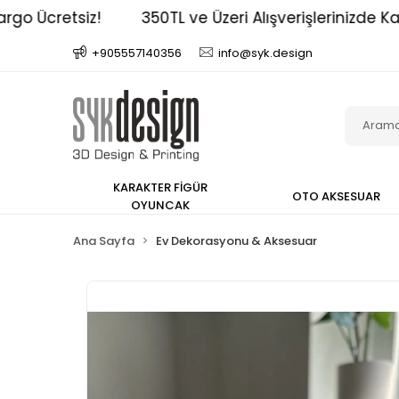
Ücretsiz!
350TL ve Üzeri Alışverişlerinizde Kargo 
+905557140356
info@syk.design
KARAKTER FİGÜR
OTO AKSESUAR
OYUNCAK
Ana Sayfa
Ev Dekorasyonu & Aksesuar