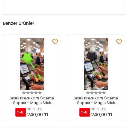
Benzer Ürünler
Sepete Ekle
Sepete Ekle
Sihirli Kredi Kartı Ödeme
Sihirli Kredi Kartı Ödeme
Sopası – Magic Stick
Sopası – Magic Stick
Temassız Ödeme Sopası
Temassız Ödeme Sopası
400,00 TL
400,00 TL
Yeşil
Siyah
%40
%40
240,00 TL
240,00 TL