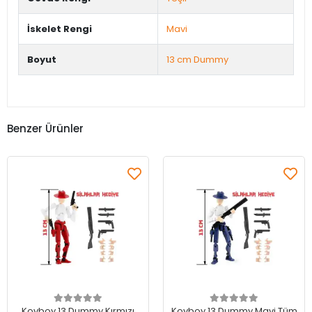
İskelet Rengi
Mavi
Boyut
13 cm Dummy
Benzer Ürünler
Sepete Ekle
Sepete Ekle
Kovboy 13 Dummy Kırmızı
Kovboy 13 Dummy Mavi Tüm