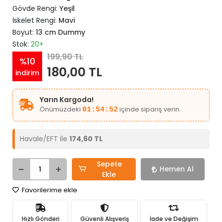
Gövde Rengi:
Yeşil
İskelet Rengi:
Mavi
Boyut:
13 cm Dummy
Stok:
20+
199,90 TL
%10
180,00 TL
indirim
Yarın Kargoda!
Önümüzdeki
içinde sipariş verin.
01:54:52
Havale/EFT ile
174,60 TL
Sepete
Hemen Al
Ekle
Favorilerime ekle
Hızlı Gönderi
Güvenli Alışveriş
İade ve Değişim