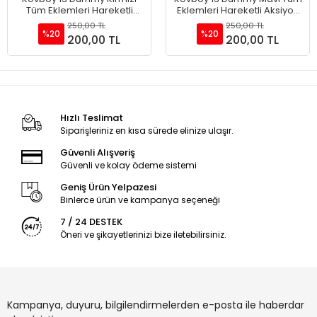
Tüm Eklemleri Hareketli
Eklemleri Hareketli Aksiyon
Aksiyon Figürü Oyuncak
Figürü Oyuncak
250,00 TL
250,00 TL
%20
%20
200,00 TL
200,00 TL
Hızlı Teslimat
Siparişleriniz en kısa sürede elinize ulaşır.
Güvenli Alışveriş
Güvenli ve kolay ödeme sistemi
Geniş Ürün Yelpazesi
Binlerce ürün ve kampanya seçeneği
7 / 24 DESTEK
Öneri ve şikayetlerinizi bize iletebilirsiniz.
Kampanya, duyuru, bilgilendirmelerden e-posta ile haberdar