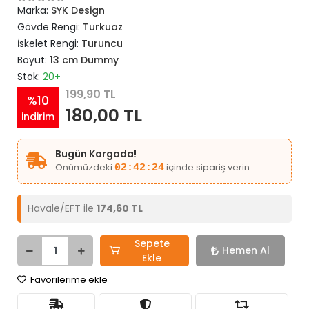
Marka:
SYK Design
Gövde Rengi:
Turkuaz
İskelet Rengi:
Turuncu
Boyut:
13 cm Dummy
Stok:
20+
199,90 TL
%10
180,00 TL
indirim
Bugün Kargoda!
Önümüzdeki
içinde sipariş verin.
02:42:24
Havale/EFT ile
174,60 TL
Sepete
Hemen Al
Ekle
Favorilerime ekle