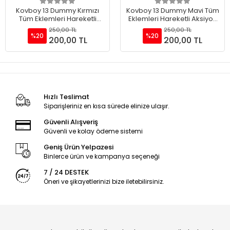
Sepete Ekle
Sepete Ekle
Kovboy 13 Dummy Kırmızı
Kovboy 13 Dummy Mavi Tüm
Tüm Eklemleri Hareketli
Eklemleri Hareketli Aksiyon
Aksiyon Figürü Oyuncak
Figürü Oyuncak
250,00 TL
250,00 TL
%20
%20
200,00 TL
200,00 TL
Hızlı Teslimat
Siparişleriniz en kısa sürede elinize ulaşır.
Güvenli Alışveriş
Güvenli ve kolay ödeme sistemi
Geniş Ürün Yelpazesi
Binlerce ürün ve kampanya seçeneği
7 / 24 DESTEK
Öneri ve şikayetlerinizi bize iletebilirsiniz.