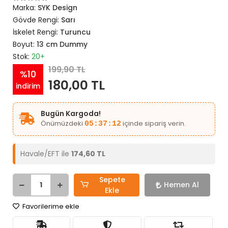
Marka:
SYK Design
Gövde Rengi:
Sarı
İskelet Rengi:
Turuncu
Boyut:
13 cm Dummy
Stok:
20+
199,90 TL
%10
180,00 TL
indirim
Bugün Kargoda!
Önümüzdeki
içinde sipariş verin.
05:37:12
Havale/EFT ile
174,60 TL
Sepete
Hemen Al
Ekle
Favorilerime ekle