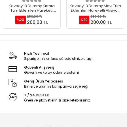
Sepete Ekle
Sepete Ekle
Kovboy 13 Dummy Kırmızı
Kovboy 13 Dummy Mavi Tüm
Tüm Eklemleri Hareketli
Eklemleri Hareketli Aksiyon
Aksiyon Figürü Oyuncak
Figürü Oyuncak
250,00 TL
250,00 TL
%20
%20
200,00 TL
200,00 TL
Hızlı Teslimat
Siparişleriniz en kısa sürede elinize ulaşır.
Güvenli Alışveriş
Güvenli ve kolay ödeme sistemi
Geniş Ürün Yelpazesi
Binlerce ürün ve kampanya seçeneği
7 / 24 DESTEK
Öneri ve şikayetlerinizi bize iletebilirsiniz.