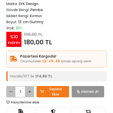
Marka:
SYK Design
Gövde Rengi:
Pembe
İskelet Rengi:
Kırmızı
Boyut:
13 cm Dummy
Stok:
20+
199,90 TL
%10
180,00 TL
indirim
Pazartesi Kargoda!
Önümüzdeki
içinde sipariş verin.
18:25:49
Havale/EFT ile
174,60 TL
Sepete
Hemen Al
Ekle
Favorilerime ekle