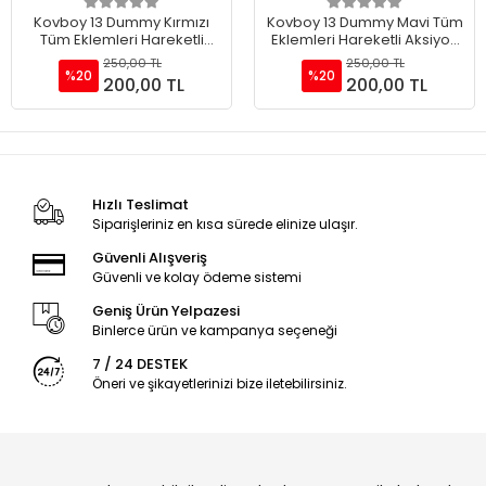
Sepete Ekle
Sepete Ekle
Kovboy 13 Dummy Kırmızı
Kovboy 13 Dummy Mavi Tüm
Tüm Eklemleri Hareketli
Eklemleri Hareketli Aksiyon
Aksiyon Figürü Oyuncak
Figürü Oyuncak
250,00 TL
250,00 TL
%20
%20
200,00 TL
200,00 TL
Hızlı Teslimat
Siparişleriniz en kısa sürede elinize ulaşır.
Güvenli Alışveriş
Güvenli ve kolay ödeme sistemi
Geniş Ürün Yelpazesi
Binlerce ürün ve kampanya seçeneği
7 / 24 DESTEK
Öneri ve şikayetlerinizi bize iletebilirsiniz.