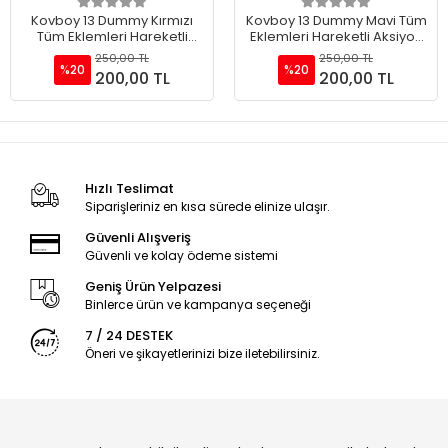
Sepete Ekle
Sepete Ekle
Kovboy 13 Dummy Kırmızı
Kovboy 13 Dummy Mavi Tüm
Tüm Eklemleri Hareketli
Eklemleri Hareketli Aksiyon
Aksiyon Figürü Oyuncak
Figürü Oyuncak
250,00 TL
250,00 TL
%20
%20
200,00 TL
200,00 TL
Hızlı Teslimat
Siparişleriniz en kısa sürede elinize ulaşır.
Güvenli Alışveriş
Güvenli ve kolay ödeme sistemi
Geniş Ürün Yelpazesi
Binlerce ürün ve kampanya seçeneği
7 / 24 DESTEK
Öneri ve şikayetlerinizi bize iletebilirsiniz.