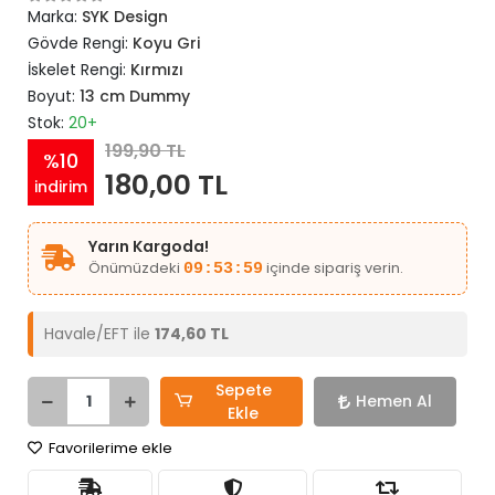
Marka:
SYK Design
Gövde Rengi:
Koyu Gri
İskelet Rengi:
Kırmızı
Boyut:
13 cm Dummy
Stok:
20+
199,90 TL
%10
180,00 TL
indirim
Yarın Kargoda!
Önümüzdeki
içinde sipariş verin.
09:53:59
Havale/EFT ile
174,60 TL
Sepete
Hemen Al
Ekle
Favorilerime ekle